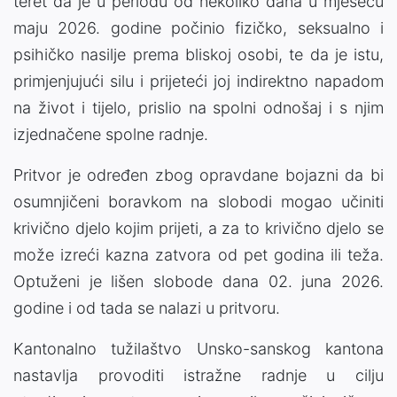
teret da je u periodu od nekoliko dana u mjesecu
maju 2026. godine počinio fizičko, seksualno i
psihičko nasilje prema bliskoj osobi, te da je istu,
primjenjujući silu i prijeteći joj indirektno napadom
na život i tijelo, prislio na spolni odnošaj i s njim
izjednačene spolne radnje.
Pritvor je određen zbog opravdane bojazni da bi
osumnjičeni boravkom na slobodi mogao učiniti
krivično djelo kojim prijeti, a za to krivično djelo se
može izreći kazna zatvora od pet godina ili teža.
Optuženi je lišen slobode dana 02. juna 2026.
godine i od tada se nalazi u pritvoru.
Kantonalno tužilaštvo Unsko-sanskog kantona
nastavlja provoditi istražne radnje u cilju