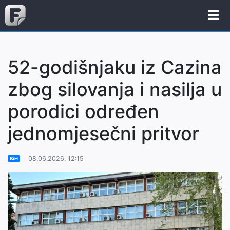
52-godišnjaku iz Cazina
zbog silovanja i nasilja u
porodici određen
jednomjesečni pritvor
08.06.2026. 12:15
BiH