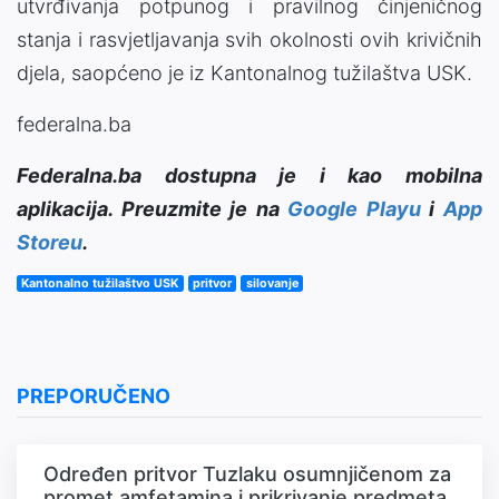
utvrđivanja potpunog i pravilnog činjeničnog
stanja i rasvjetljavanja svih okolnosti ovih krivičnih
djela, saopćeno je iz Kantonalnog tužilaštva USK.
federalna.ba
Federalna.ba dostupna je i kao mobilna
aplikacija. Preuzmite je na
Google Playu
i
App
Storeu
.
Kantonalno tužilaštvo USK
pritvor
silovanje
PREPORUČENO
Određen pritvor Tuzlaku osumnjičenom za
promet amfetamina i prikrivanje predmeta