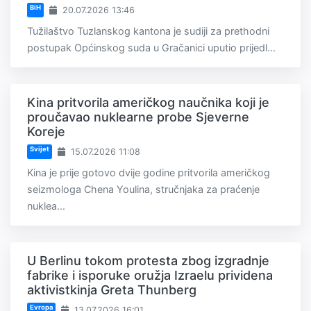
BiH
20.07.2026 13:46
Tužilaštvo Tuzlanskog kantona je sudiji za prethodni
postupak Općinskog suda u Gračanici uputio prijedl...
Kina pritvorila američkog naučnika koji je
proučavao nuklearne probe Sjeverne
Koreje
Svijet
15.07.2026 11:08
Kina je prije gotovo dvije godine pritvorila američkog
seizmologa Chena Youlina, stručnjaka za praćenje
nuklea...
U Berlinu tokom protesta zbog izgradnje
fabrike i isporuke oružja Izraelu prividena
aktivistkinja Greta Thunberg
Evropa
13.07.2026 16:01