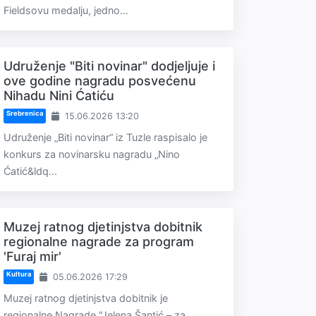
Fieldsovu medalju, jedno...
Udruženje "Biti novinar" dodjeljuje i
ove godine nagradu posvećenu
Nihadu Nini Ćatiću
Srebrenica
15.06.2026 13:20
Udruženje „Biti novinar“ iz Tuzle raspisalo je
konkurs za novinarsku nagradu „Nino
Ćatić&ldq...
Muzej ratnog djetinjstva dobitnik
regionalne nagrade za program
'Furaj mir'
Kultura
05.06.2026 17:29
Muzej ratnog djetinjstva dobitnik je
regionalne Nagrade "Jelena Šantić – za