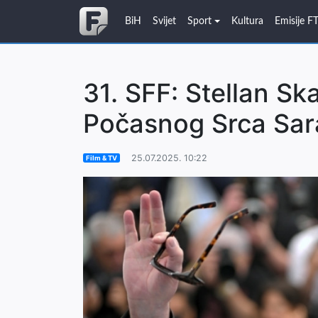
BiH
Svijet
Sport
Kultura
Emisije F
31. SFF: Stellan Sk
Počasnog Srca Sar
25.07.2025. 10:22
Film & TV