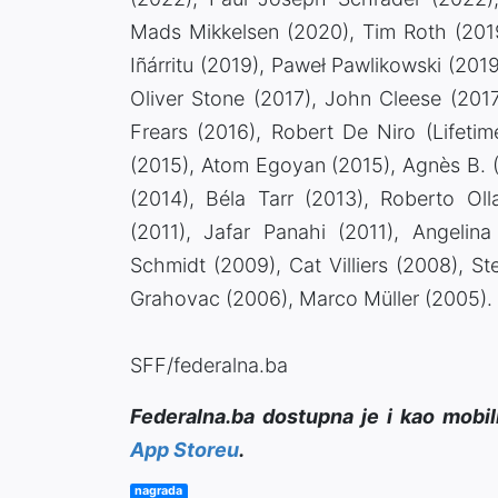
Mads Mikkelsen (2020), Tim Roth (2019
Iñárritu (2019), Paweł Pawlikowski (2019
Oliver Stone (2017), John Cleese (201
Frears (2016), Robert De Niro (Lifeti
(2015), Atom Egoyan (2015), Agnès B. (
(2014), Béla Tarr (2013), Roberto Oll
(2011), Jafar Panahi (2011), Angelina
Schmidt (2009), Cat Villiers (2008), S
Grahovac (2006), Marco Müller (2005).
SFF/federalna.ba
Federalna.ba dostupna je i kao mobil
App Storeu
.
nagrada