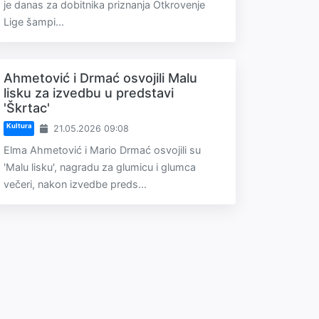
je danas za dobitnika priznanja Otkrovenje
Lige šampi...
Ahmetović i Drmać osvojili Malu
lisku za izvedbu u predstavi
'Škrtac'
Kultura
21.05.2026 09:08
Elma Ahmetović i Mario Drmać osvojili su
'Malu lisku', nagradu za glumicu i glumca
večeri, nakon izvedbe preds...