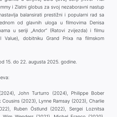
mmy i Zlatni globus za svoj nezaboravni nastup
tavlja balansirati prestižni i popularni rad sa
ednom od glavnih uloga u filmovima Denisa
ama u seriji „Andor“ (Ratovi zvijezda) i filmu
tal Value), dobitniku Grand Prixa na filmskom
 od 15. do 22. augusta 2025. godine.
jeva:
2024), John Turturro (2024), Philippe Bober
k Cousins (2023), Lynne Ramsay (2023), Charlie
022), Ruben Östlund (2022), Sergei Loznitsa
, Wim Wenders (2021), Michel Franco (2020),