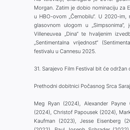
Morgan. Zatim je dobio nominaciju za E
u HBO-ovom „Černobilu“. U 2020-im, nas
glasovnom ulogom u „Simpsonima“, j
Villeneuvea „Dina“ te hvaljenim izvedb
„Sentimentalna vrijednost“ (Sentimen
festivalu u Cannesu 2025.
31. Sarajevo Film Festival bit će održan
Prethodni dobitnici Počasnog Srca Sara
Meg Ryan (2024), Alexander Payne (
(2024), Christof Papousek (2024), Mar
Kaufman (2023), Jesse Eisenberg (2
(2022), Paul Joseph Schrader (2022)