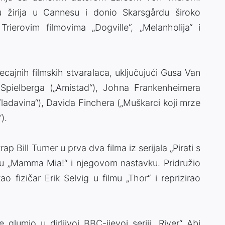
du žirija u Cannesu i donio Skarsgårdu široko
rierovim filmovima „Dogville“, „Melanholija“ i
ecajnih filmskih stvaralaca, uključujući Gusa Van
 Spielberga („Amistad“), Johna Frankenheimera
Vladavina“), Davida Finchera („Muškarci koji mrze
).
p Bill Turner u prva dva filma iz serijala „Pirati s
lmu „Mamma Mia!“ i njegovom nastavku. Pridružio
fizičar Erik Selvig u filmu „Thor“ i reprizirao
 glumio u dirljivoj BBC-ijevoj seriji „River“ Abi