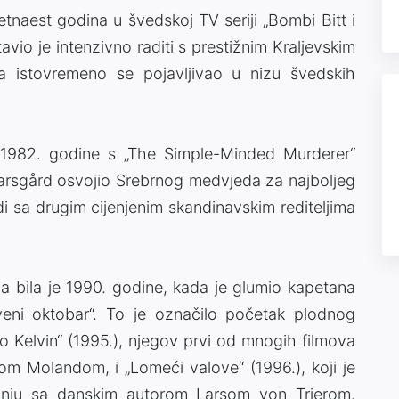
tnaest godina u švedskoj TV seriji „Bombi Bitt i
vio je intenzivno raditi s prestižnim Kraljevskim
 istovremeno se pojavljivao u nizu švedskih
 1982. godine s „The Simple-Minded Murderer“
Skarsgård osvojio Srebrnog medvjeda za najboljeg
di sa drugim cijenjenim skandinavskim rediteljima
 bila je 1990. godine, kada je glumio kapetana
eni oktobar“. To je označilo početak plodnog
o Kelvin“ (1995.), njegov prvi od mnogih filmova
m Molandom, i „Lomeći valove“ (1996.), koji je
dnju sa danskim autorom Larsom von Trierom.