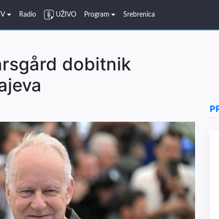
TV
Radio
UŽIVO
Program
Srebrenica
arsgård dobitnik
ajeva
P