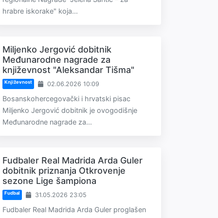
hrabre iskorake" koja...
Miljenko Jergović dobitnik
Međunarodne nagrade za
književnost "Aleksandar Tišma"
Književnost
02.06.2026 10:09
Bosanskohercegovački i hrvatski pisac
Miljenko Jergović dobitnik je ovogodišnje
Međunarodne nagrade za...
Fudbaler Real Madrida Arda Guler
dobitnik priznanja Otkrovenje
sezone Lige šampiona
Fudbal
31.05.2026 23:05
Fudbaler Real Madrida Arda Guler proglašen