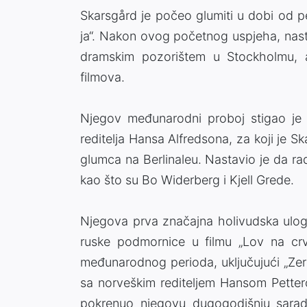
Skarsgård je počeo glumiti u dobi od pe
ja“. Nakon ovog početnog uspjeha, nasta
dramskim pozorištem u Stockholmu, a
filmova.
Njegov međunarodni proboj stigao je
reditelja Hansa Alfredsona, za koji je 
glumca na Berlinaleu. Nastavio je da ra
kao što su Bo Widerberg i Kjell Grede.
Njegova prva značajna holivudska uloga
ruske podmornice u filmu „Lov na crv
međunarodnog perioda, uključujući „Zer
sa norveškim rediteljem Hansom Pettero
pokrenuo njegovu dugogodišnju sara