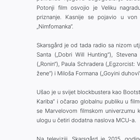
Potonji film osvojio je Veliku nagra
priznanje. Kasnije se pojavio u von T
„Nimfomanka“.
Skarsgård je od tada radio sa nizom utj
Santa („Dobri Will Hunting“), Stevena
(„Ronin“), Paula Schradera („Egzorcist: 
žene“) i Miloša Formana („Goyini duhovi“
Ušao je u svijet blockbustera kao Bootstra
Kariba“ i očarao globalnu publiku u fi
se Marvelovom filmskom univerzumu kao 
ulogu u četiri dodatna naslova MCU-a.
Na televiziji, Skarsgård je 2015. godine