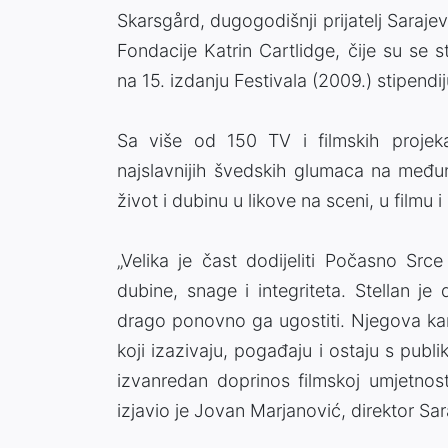
Skarsgård, dugogodišnji prijatelj Sarajev
Fondacije Katrin Cartlidge, čije su se s
na 15. izdanju Festivala (2009.) stipendij
Sa više od 150 TV i filmskih projeka
najslavnijih švedskih glumaca na među
život i dubinu u likove na sceni, u filmu i n
„Velika je čast dodijeliti Počasno Src
dubine, snage i integriteta. Stellan je
drago ponovno ga ugostiti. Njegova kar
koji izazivaju, pogađaju i ostaju s pub
izvanredan doprinos filmskoj umjetnost
izjavio je Jovan Marjanović, direktor Sar