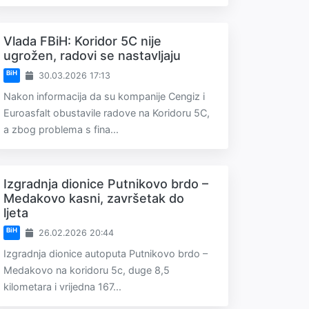
Vlada FBiH: Koridor 5C nije
ugrožen, radovi se nastavljaju
BiH
30.03.2026 17:13
Nakon informacija da su kompanije Cengiz i
Euroasfalt obustavile radove na Koridoru 5C,
a zbog problema s fina...
Izgradnja dionice Putnikovo brdo –
Medakovo kasni, završetak do
ljeta
BiH
26.02.2026 20:44
Izgradnja dionice autoputa Putnikovo brdo –
Medakovo na koridoru 5c, duge 8,5
kilometara i vrijedna 167...