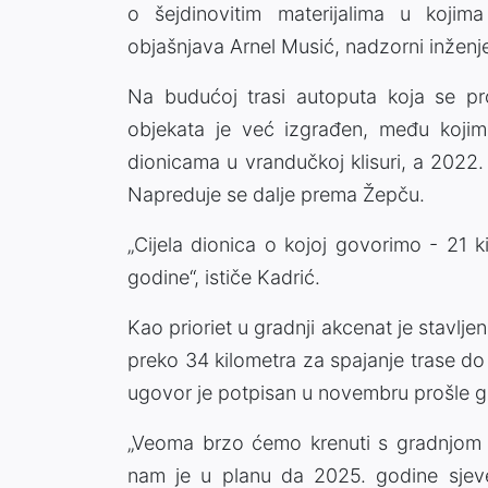
o šejdinovitim materijalima u kojima
objašnjava Arnel Musić, nadzorni inženje
Na budućoj trasi autoputa koja se pro
objekata je već izgrađen, među koji
dionicama u vrandučkoj klisuri, a 2022.
Napreduje se dalje prema Žepču.
„Cijela dionica o kojoj govorimo - 21 k
godine“, ističe Kadrić.
Kao prioriet u gradnji akcenat je stavl
preko 34 kilometra za spajanje trase d
ugovor je potpisan u novembru prošle go
„Veoma brzo ćemo krenuti s gradnjom p
nam je u planu da 2025. godine sjeve