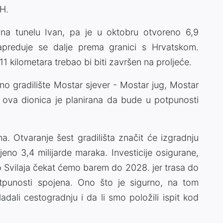
IH.
na tunelu Ivan, pa je u oktobru otvoreno 6,9
apreduje se dalje prema granici s Hrvatskom.
11 kilometara trebao bi biti završen na proljeće.
no gradilište Mostar sjever - Mostar jug, Mostar
 I ova dionica je planirana da bude u potpunosti
na. Otvaranje šest gradilišta značit će izgradnju
jeno 3,4 milijarde maraka. Investicije osigurane,
o Svilaja čekat ćemo barem do 2028. jer trasa do
otpunosti spojena. Ono što je sigurno, na tom
dali cestogradnju i da li smo položili ispit kod