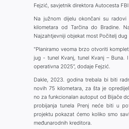
Fejzić, savjetnik direktora Autocesta FB
Na južnom dijelu okončani su radovi 
kilometara od Tarčina do Bradine. N
Najzahtjevniji objekat most Počitelj dug 
"Planiramo veoma brzo otvoriti komplet
jug - tunel Kvanj, tunel Kvanj – Buna.
operativna 2025“, dodaje Fejzić.
Dakle, 2023. godina trebala bi biti rad
novih 75 kilometara, za šta je opredijel
no za funkcionalan autoput od Bijače d
probijanja tunela Prenj neće biti u p
projektu pokazat ćemo koliko smo savla
međunarodnih kreditora.