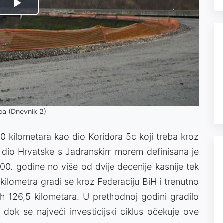
Play
Video
jca (Dnevnik 2)
0 kilometara kao dio Koridora 5c koji treba kroz
i dio Hrvatske s Jadranskim morem definisana je
00. godine no više od dvije decenije kasnije tek
kilometra gradi se kroz Federaciju BiH i trenutno
h 126,5 kilometara. U prethodnoj godini gradilo
dok se najveći investicijski ciklus očekuje ove