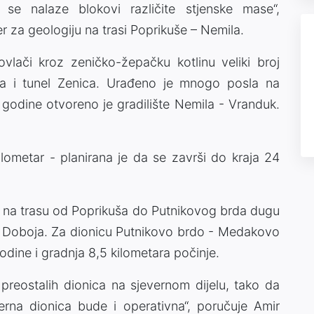
 se nalaze blokovi različite stjenske mase“,
r za geologiju na trasi Poprikuše – Nemila.
vlači kroz zeničko-žepačku kotlinu veliki broj
ma i tunel Zenica. Urađeno je mnogo posla na
 godine otvoreno je gradilište Nemila - Vranduk.
ilometar - planirana je da se završi do kraja 24
jen na trasu od Poprikuša do Putnikovog brda dugu
o Doboja. Za dionicu Putnikovo brdo - Medakovo
dine i gradnja 8,5 kilometara počinje.
reostalih dionica na sjevernom dijelu, tako da
rna dionica bude i operativna“, poručuje Amir