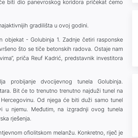
će biti dio panevroskog koridora pričekat ćemo
jaktivnijih gradilišta u ovoj godini.
 objekat - Golubinja 1. Zadnje četiri rasponske
završeno što se tiče betonskih radova. Ostaje nam
ima“, priča Reuf Kadrić, predstavnik investitora
lja probijanje dvocijevnog tunela Golubinja.
ara. Bit će to trenutno trenutno najduži tunel na
 Hercegovinu. Od njega će biti duži samo tunel
i u njemu. Međutim, na izgradnji ovog tunela
ska rješenja.
ahtjevnom ofiolitskom melanžu. Konkretno, riječ je