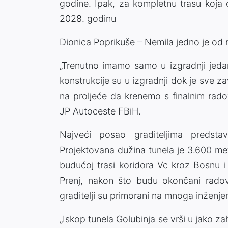
godine. Ipak, za kompletnu trasu koja 
2028. godinu
Dionica Poprikuše – Nemila jedno je od na
„Trenutno imamo samo u izgradnji jedan
konstrukcije su u izgradnji dok je sve 
na proljeće da krenemo s finalnim radov
JP Autoceste FBiH.
Najveći posao graditeljima predstav
Projektovana dužina tunela je 3.600 met
budućoj trasi koridora Vc kroz Bosnu i
Prenj, nakon što budu okončani radov
graditelji su primorani na mnoga inženjer
„Iskop tunela Golubinja se vrši u jako z