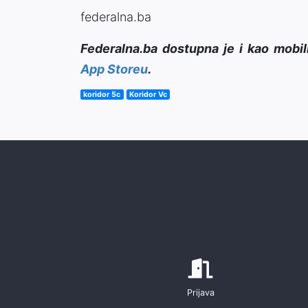
federalna.ba
Federalna.ba dostupna je i kao mobil
App Storeu
.
koridor 5c
Koridor Vc
Prijava