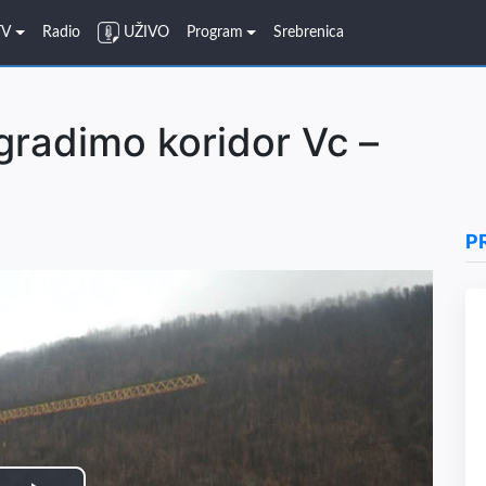
TV
Radio
UŽIVO
Program
Srebrenica
gradimo koridor Vc –
P