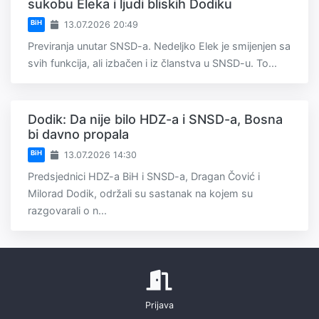
sukobu Eleka i ljudi bliskih Dodiku
BiH
13.07.2026 20:49
Previranja unutar SNSD-a. Nedeljko Elek je smijenjen sa
svih funkcija, ali izbačen i iz članstva u SNSD-u. To...
Dodik: Da nije bilo HDZ-a i SNSD-a, Bosna
bi davno propala
BiH
13.07.2026 14:30
Predsjednici HDZ-a BiH i SNSD-a, Dragan Čović i
Milorad Dodik, održali su sastanak na kojem su
razgovarali o n...
Prijava