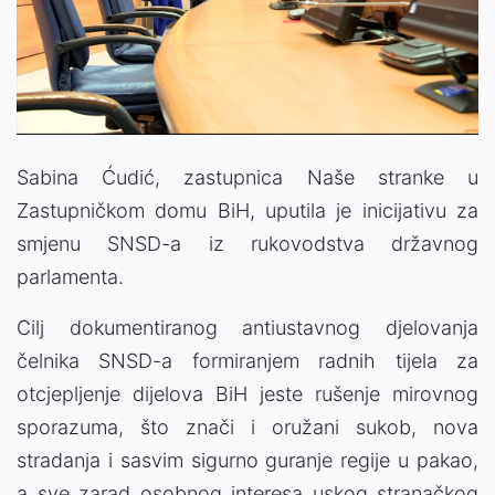
Sabina Ćudić, zastupnica Naše stranke u
Zastupničkom domu BiH, uputila je inicijativu za
smjenu SNSD-a iz rukovodstva državnog
parlamenta.
Cilj dokumentiranog antiustavnog djelovanja
čelnika SNSD-a formiranjem radnih tijela za
otcjepljenje dijelova BiH jeste rušenje mirovnog
sporazuma, što znači i oružani sukob, nova
stradanja i sasvim sigurno guranje regije u pakao,
a sve zarad osobnog interesa uskog stranačkog