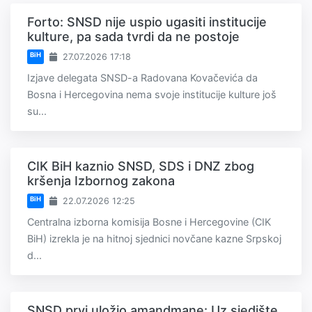
Forto: SNSD nije uspio ugasiti institucije
kulture, pa sada tvrdi da ne postoje
BiH
27.07.2026 17:18
Izjave delegata SNSD-a Radovana Kovačevića da
Bosna i Hercegovina nema svoje institucije kulture još
su...
CIK BiH kaznio SNSD, SDS i DNZ zbog
kršenja Izbornog zakona
BiH
22.07.2026 12:25
Centralna izborna komisija Bosne i Hercegovine (CIK
BiH) izrekla je na hitnoj sjednici novčane kazne Srpskoj
d...
SNSD prvi uložio amandmane: Uz sjedište