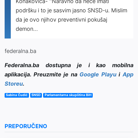
Konakovića- ''Naravno da neće imati
podršku i to je sasvim jasno SNSD-u. Mislim
da je ovo njihov preventivni pokušaj
demon...
federalna.ba
Federalna.ba dostupna je i kao mobilna
aplikacija. Preuzmite je na
Google Playu
i
App
Storeu
.
Sabina Ćudić
SNSD
Parlamentarna skupština BiH
PREPORUČENO